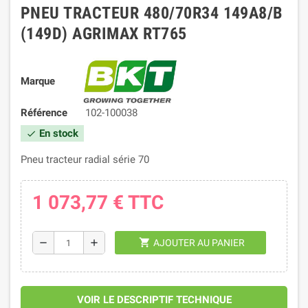
PNEU TRACTEUR 480/70R34 149A8/B
(149D) AGRIMAX RT765
Marque
Référence
102-100038
En stock
check
Pneu tracteur radial série 70
1 073,77 €
TTC
shopping_cart
remove
add
AJOUTER AU PANIER
VOIR LE DESCRIPTIF TECHNIQUE