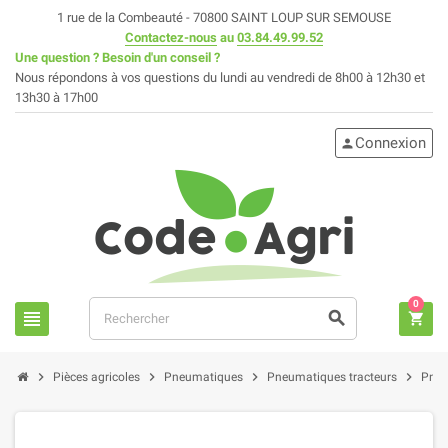
1 rue de la Combeauté - 70800 SAINT LOUP SUR SEMOUSE
Contactez-nous
au
03.84.49.99.52
Une question ? Besoin d'un conseil ?
Nous répondons à vos questions du lundi au vendredi de 8h00 à 12h30 et
13h30 à 17h00
Connexion
person
0
view_headline
search
shopping_cart
chevron_right
chevron_right
chevron_right
chevron_right
Pièces agricoles
Pneumatiques
Pneumatiques tracteurs
Pneu