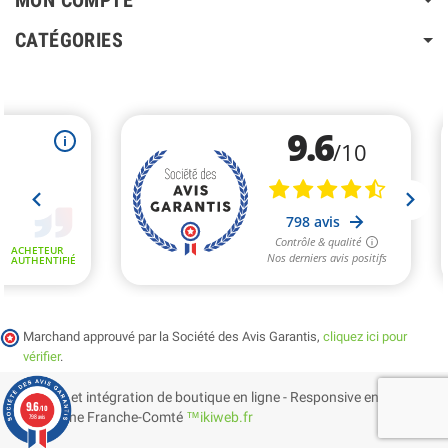
MON COMPTE
CATÉGORIES
Marchand approuvé par la Société des Avis Garantis,
cliquez ici pour
vérifier
.
Création et intégration de boutique en ligne - Responsive en
9.6
/10
Bourgogne Franche-Comté
™ikiweb.fr
798 avis