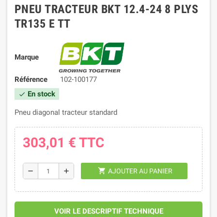
PNEU TRACTEUR BKT 12.4-24 8 PLYS
TR135 E TT
Marque
Référence
102-100177
En stock
check
Pneu diagonal tracteur standard
303,01 €
TTC
shopping_cart
remove
add
AJOUTER AU PANIER
VOIR LE DESCRIPTIF TECHNIQUE