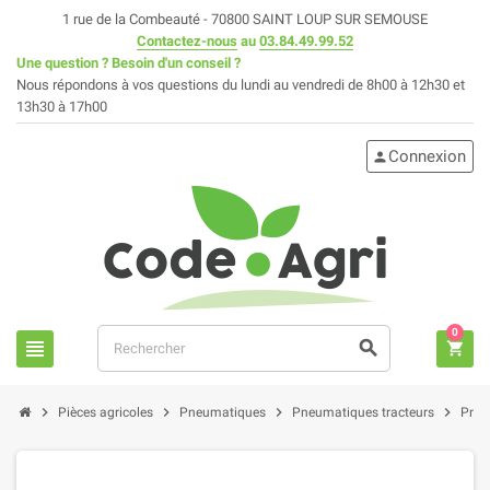
1 rue de la Combeauté - 70800 SAINT LOUP SUR SEMOUSE
Contactez-nous
au
03.84.49.99.52
Une question ? Besoin d'un conseil ?
Nous répondons à vos questions du lundi au vendredi de 8h00 à 12h30 et
13h30 à 17h00
Connexion
person
0
view_headline
search
shopping_cart
chevron_right
chevron_right
chevron_right
chevron_right
Pièces agricoles
Pneumatiques
Pneumatiques tracteurs
Pneu