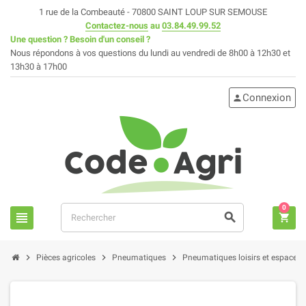
1 rue de la Combeauté - 70800 SAINT LOUP SUR SEMOUSE
Contactez-nous
au
03.84.49.99.52
Une question ? Besoin d'un conseil ?
Nous répondons à vos questions du lundi au vendredi de 8h00 à 12h30 et
13h30 à 17h00
Connexion
person
0
view_headline
search
shopping_cart
chevron_right
chevron_right
chevron_right
Pièces agricoles
Pneumatiques
Pneumatiques loisirs et espaces 