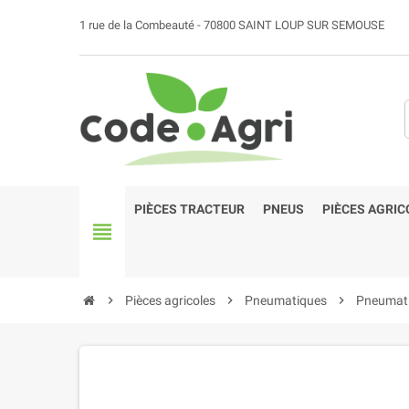
1 rue de la Combeauté - 70800 SAINT LOUP SUR SEMOUSE
PIÈCES TRACTEUR
PNEUS
PIÈCES AGRIC
view_headline
chevron_right
Pièces agricoles
chevron_right
Pneumatiques
chevron_right
Pneumati