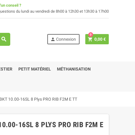
'un conseil ?
uestions du lundi au vendredi de 8h00 à 12h30 et 13h30 à 17h00
0
search
person
shopping_cart
Connexion
0,00 €
STIER
PETIT MATÉRIEL
MÉTHANISATION
 BKT 10.00-16SL 8 Plys PRO RIB F2M E TT
0.00-16SL 8 PLYS PRO RIB F2M E