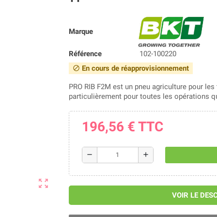
Marque
Référence
102-100220
En cours de réapprovisionnement
block
PRO RIB F2M est un pneu agriculture pour le
particulièrement pour toutes les opérations q
196,56 €
TTC
remove
add
zoom_out_map
VOIR LE DES