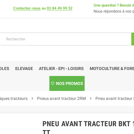
Une question ? Besoin d
Contactez-nous
au
03.84.49.99.52
Nous répondons à vos q
OLES
ELEVAGE
ATELIER - EPI - LOISIRS
MOTOCULTURE & FORE
NOS PROMOS
ques tracteurs
chevron_right
Pneus avant tracteur 2RM
chevron_right
Pneu avant tracteur
PNEU AVANT TRACTEUR BKT 1
TT