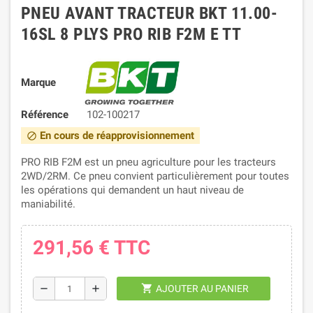
PNEU AVANT TRACTEUR BKT 11.00-
16SL 8 PLYS PRO RIB F2M E TT
Marque
Référence
102-100217
En cours de réapprovisionnement
block
PRO RIB F2M est un pneu agriculture pour les tracteurs
2WD/2RM. Ce pneu convient particulièrement pour toutes
les opérations qui demandent un haut niveau de
maniabilité.
291,56 €
TTC
shopping_cart
remove
add
AJOUTER AU PANIER