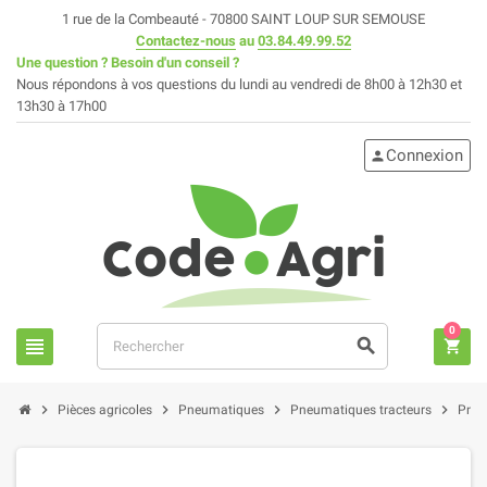
1 rue de la Combeauté - 70800 SAINT LOUP SUR SEMOUSE
Contactez-nous
au
03.84.49.99.52
Une question ? Besoin d'un conseil ?
Nous répondons à vos questions du lundi au vendredi de 8h00 à 12h30 et
13h30 à 17h00
Connexion
person
0
view_headline
search
shopping_cart
chevron_right
chevron_right
chevron_right
chevron_right
Pièces agricoles
Pneumatiques
Pneumatiques tracteurs
Pneu