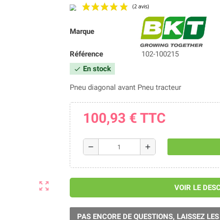
Marque
(2 avis)
Référence
102-100215
En stock
check
Pneu diagonal avant Pneu tracteur
100,93 €
TTC
remove
add
zoom_out_map
VOIR LE DES
PAS ENCORE DE QUESTIONS, LAISSEZ LES