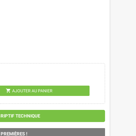
shopping_cart
AJOUTER AU PANIER
CRIPTIF TECHNIQUE
 PREMIÈRES !