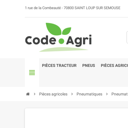
1 rue de la Combeauté - 70800 SAINT LOUP SUR SEMOUSE
PIÈCES TRACTEUR
PNEUS
PIÈCES AGRIC
view_headline
chevron_right
Pièces agricoles
chevron_right
Pneumatiques
chevron_right
Pneumati