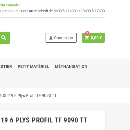
'un conseil ?
uestions du lundi au vendredi de 8h00 à 12h30 et 13h30 à 17h00
0
search
person
shopping_cart
Connexion
0,00 €
STIER
PETIT MATÉRIEL
MÉTHANISATION
6.00-19 6 Plys Profil TF 9090 TT
9 6 PLYS PROFIL TF 9090 TT