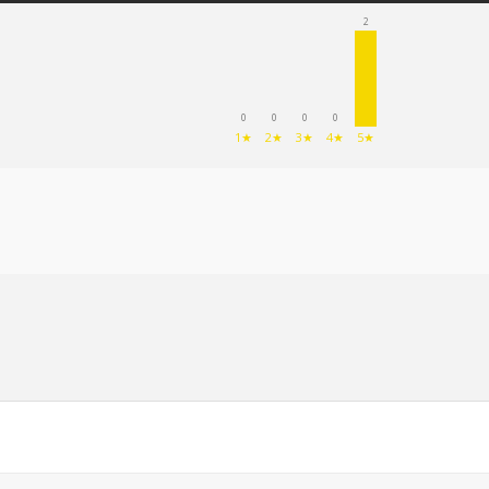
2
0
0
0
0
1★
2★
3★
4★
5★