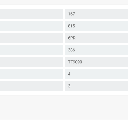
167
815
6PR
386
TF9090
4
3