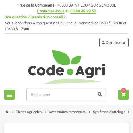
1 rue de la Combeauté - 70800 SAINT LOUP SUR SEMOUSE
Contactez-nous
au
03.84.49.99.52
Une question ? Besoin d'un conseil ?
Nous répondons à vos questions du lundi au vendredi de 8h00 à 12h30 et
13h30 à 17h00
Connexion
person
0
view_headline
search
shopping_cart
chevron_right
chevron_right
chevron_right
chevron_right
Pièces agricoles
Accessoires remorques
Systèmes d'attelage