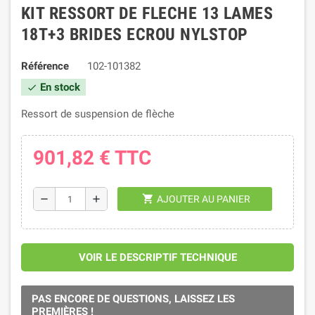
KIT RESSORT DE FLECHE 13 LAMES
18T+3 BRIDES ECROU NYLSTOP
Référence
102-101382
En stock
check
Ressort de suspension de flèche
901,82 €
TTC
shopping_cart
remove
add
AJOUTER AU PANIER
VOIR LE DESCRIPTIF TECHNIQUE
PAS ENCORE DE QUESTIONS, LAISSEZ LES
PREMIÈRES !