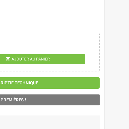
shopping_cart
AJOUTER AU PANIER
CRIPTIF TECHNIQUE
 PREMIÈRES !