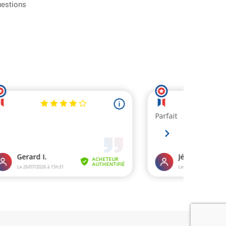
uestions
.