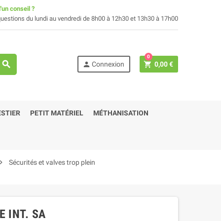
'un conseil ?
uestions du lundi au vendredi de 8h00 à 12h30 et 13h30 à 17h00
0
search
person
shopping_cart
Connexion
0,00 €
STIER
PETIT MATÉRIEL
MÉTHANISATION
ron_right
Sécurités et valves trop plein
 INT. SA