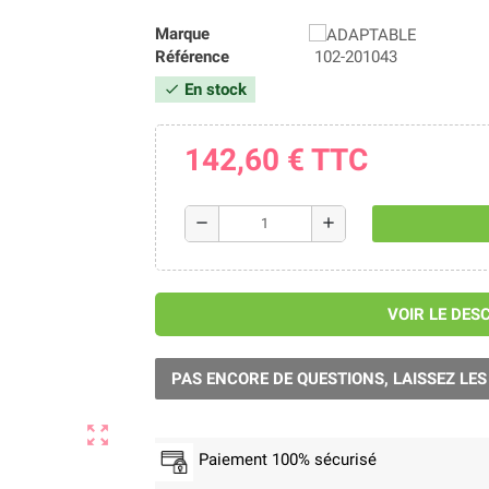
Marque
Référence
102-201043
En stock
check
142,60 €
TTC
remove
add
VOIR LE DES
PAS ENCORE DE QUESTIONS, LAISSEZ LES
zoom_out_map
Paiement 100% sécurisé