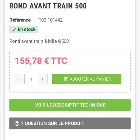
ROND AVANT TRAIN 500
Référence
102-101442
En stock
check
Rond avant train à bille Ø500
155,78 €
TTC
shopping_cart
remove
add
AJOUTER AU PANIER
VOIR LE DESCRIPTIF TECHNIQUE
1 QUESTION SUR LE PRODUIT