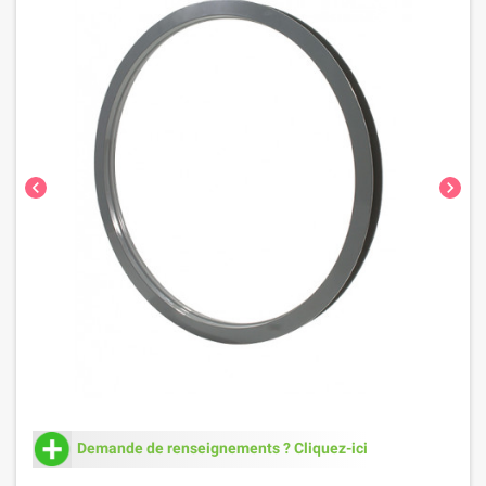
chevron_left
chevron_right
Demande de renseignements ? Cliquez-ici