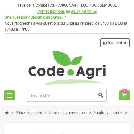
1 rue de la Combeauté - 70800 SAINT LOUP SUR SEMOUSE
Contactez-nous
au
03.84.49.99.52
Une question ? Besoin d'un conseil ?
Nous répondons à vos questions du lundi au vendredi de 8h00 à 12h30 et
13h30 à 17h00
Connexion
person
0
view_headline
search
shopping_cart
chevron_right
chevron_right
chevron_right
chevron_right
Pièces agricoles
Accessoires remorques
Ronds avant train
RO