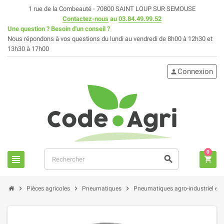
1 rue de la Combeauté - 70800 SAINT LOUP SUR SEMOUSE
Contactez-nous
au
03.84.49.99.52
Une question ? Besoin d'un conseil ?
Nous répondons à vos questions du lundi au vendredi de 8h00 à 12h30 et
13h30 à 17h00
Connexion
person
0
view_headline
search
shopping_cart
chevron_right
chevron_right
chevron_right
Pièces agricoles
Pneumatiques
Pneumatiques agro-industriel et 