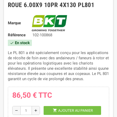
ROUE 6.00X9 10PR 4X130 PL801
Marque
Référence
102-100868
En stock
check
Le PL 801 a été spécialement conçu pour les applications
de récolte de foin avec des andaineurs / faneurs à rotor et
pour les opérations logistiques avec les chariots
élévateurs. Il présente une excellente stabilité ainsi quune
résistance élevée aux coupures et aux copeaux. Le PL 801
garantit un cycle de vie prolongé des pneus.
86,50 €
TTC
shopping_cart
remove
add
AJOUTER AU PANIER