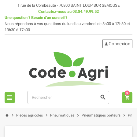
1 rue de la Combeauté - 70800 SAINT LOUP SUR SEMOUSE
Contactez-nous
au
03.84.49.99.52
Une question ? Besoin d'un conseil ?
Nous répondons à vos questions du lundi au vendredi de 8h00 à 12h30 et
13h30 à 17h00
Connexion
person
0
view_headline
search
shopping_cart
chevron_right
chevron_right
chevron_right
chevron_right
Pièces agricoles
Pneumatiques
Pneumatiques porteurs
Pneus