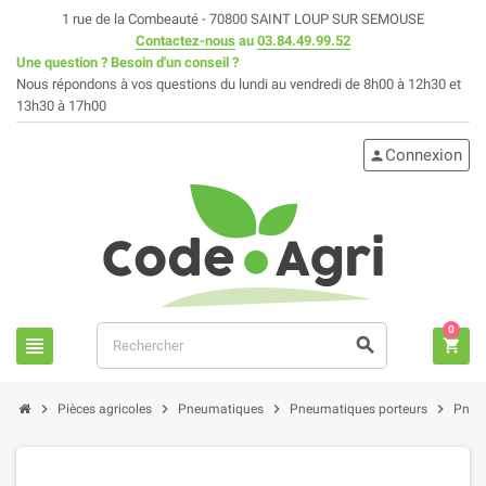
1 rue de la Combeauté - 70800 SAINT LOUP SUR SEMOUSE
Contactez-nous
au
03.84.49.99.52
Une question ? Besoin d'un conseil ?
Nous répondons à vos questions du lundi au vendredi de 8h00 à 12h30 et
13h30 à 17h00
Connexion
person
0
view_headline
search
shopping_cart
chevron_right
chevron_right
chevron_right
chevron_right
Pièces agricoles
Pneumatiques
Pneumatiques porteurs
Pneus