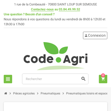
1 rue de la Combeauté - 70800 SAINT LOUP SUR SEMOUSE
Contactez-nous
au
03.84.49.99.52
Une question ? Besoin d'un conseil ?
Nous répondons à vos questions du lundi au vendredi de 8h00 à 12h30 et
13h30 à 17h00
Connexion
person
0
view_headline
search
shopping_cart
chevron_right
chevron_right
chevron_right
Pièces agricoles
Pneumatiques
Pneumatiques loisirs et espaces 