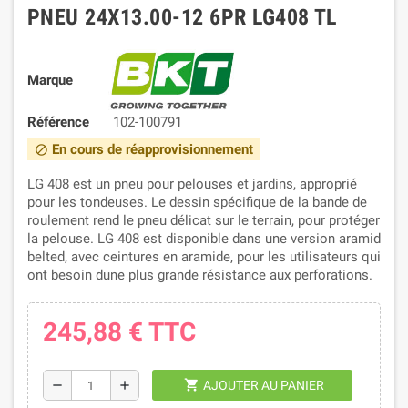
PNEU 24X13.00-12 6PR LG408 TL
Marque
Référence
102-100791
En cours de réapprovisionnement
block
LG 408 est un pneu pour pelouses et jardins, approprié
pour les tondeuses. Le dessin spécifique de la bande de
roulement rend le pneu délicat sur le terrain, pour protéger
la pelouse. LG 408 est disponible dans une version aramid
belted, avec ceintures en aramide, pour les utilisateurs qui
ont besoin dune plus grande résistance aux perforations.
245,88 €
TTC
shopping_cart
remove
add
AJOUTER AU PANIER