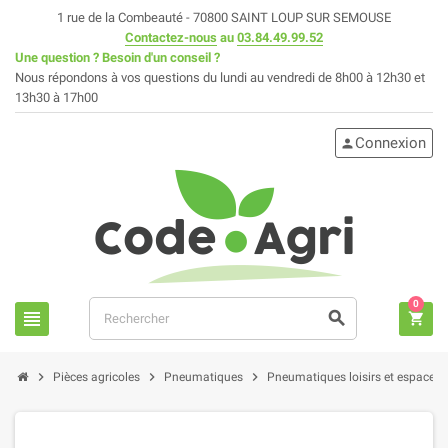
1 rue de la Combeauté - 70800 SAINT LOUP SUR SEMOUSE
Contactez-nous
au
03.84.49.99.52
Une question ? Besoin d'un conseil ?
Nous répondons à vos questions du lundi au vendredi de 8h00 à 12h30 et
13h30 à 17h00
Connexion
person
0
view_headline
search
shopping_cart
chevron_right
chevron_right
chevron_right
Pièces agricoles
Pneumatiques
Pneumatiques loisirs et espaces 