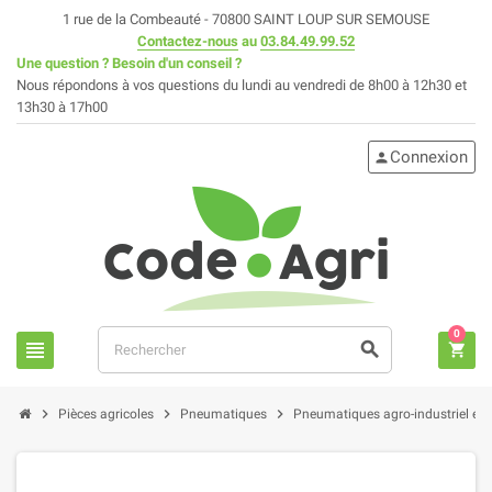
1 rue de la Combeauté - 70800 SAINT LOUP SUR SEMOUSE
Contactez-nous
au
03.84.49.99.52
Une question ? Besoin d'un conseil ?
Nous répondons à vos questions du lundi au vendredi de 8h00 à 12h30 et
13h30 à 17h00
Connexion
person
0
view_headline
search
shopping_cart
chevron_right
chevron_right
chevron_right
Pièces agricoles
Pneumatiques
Pneumatiques agro-industriel et 