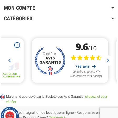
MON COMPTE
CATÉGORIES
Marchand approuvé par la Société des Avis Garantis,
cliquez ici pour
vérifier
.
Création et intégration de boutique en ligne - Responsive en
9.6
/10
Bourgogne Franche-Comté
™ikiweb.fr
798 avis