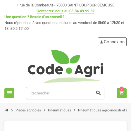
1 rue de la Combeauté - 70800 SAINT LOUP SUR SEMOUSE
Contactez-nous
au
03.84.49.99.52
Une question ? Besoin d'un conseil ?
Nous répondons à vos questions du lundi au vendredi de 8h00 à 12h30 et
13h30 à 17h00
Connexion
person
0
view_headline
search
shopping_cart
chevron_right
chevron_right
chevron_right
Pièces agricoles
Pneumatiques
Pneumatiques agro-industriel et 