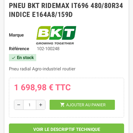
PNEU BKT RIDEMAX IT696 480/80R34
INDICE E164A8/159D
Marque
Référence
102-100248
En stock
check
Pneu radial Agro-industriel routier
1 698,98 €
TTC
shopping_cart
remove
add
AJOUTER AU PANIER
VOIR LE DESCRIPTIF TECHNIQUE