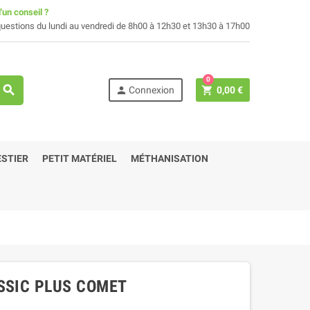
'un conseil ?
uestions du lundi au vendredi de 8h00 à 12h30 et 13h30 à 17h00
0
search
person
shopping_cart
Connexion
0,00 €
STIER
PETIT MATÉRIEL
MÉTHANISATION
SSIC PLUS COMET