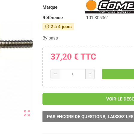
Marque
Référence
101-305361
2 à 4 jours
block
By-pass
37,20 €
TTC
remove
add
VOIR LE DES
zoom_out_map
PAS ENCORE DE QUESTIONS, LAISSEZ LES