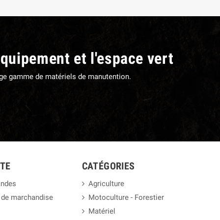
équipement et l'espace vert
large gamme de matériels de manutention.
TE
CATÉGORIES
ndes
Agriculture
 de marchandise
Motoculture - Forestier
Matériel