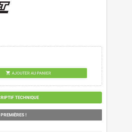
shopping_cart
AJOUTER AU PANIER
CRIPTIF TECHNIQUE
 PREMIÈRES !