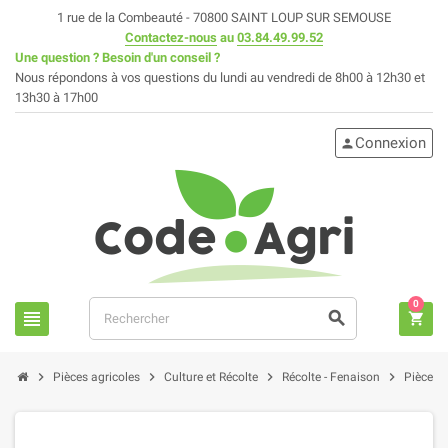
1 rue de la Combeauté - 70800 SAINT LOUP SUR SEMOUSE
Contactez-nous
au
03.84.49.99.52
Une question ? Besoin d'un conseil ?
Nous répondons à vos questions du lundi au vendredi de 8h00 à 12h30 et
13h30 à 17h00
Connexion
person
0
view_headline
search
shopping_cart
chevron_right
chevron_right
chevron_right
chevron_right
Pièces agricoles
Culture et Récolte
Récolte - Fenaison
Pièces 