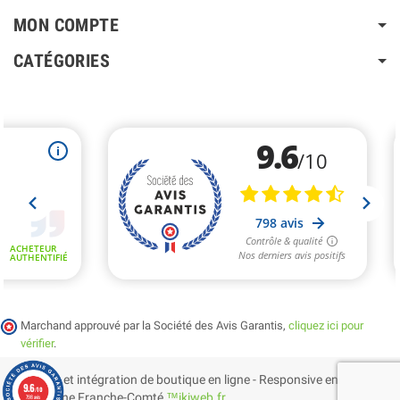
MON COMPTE
CATÉGORIES
Marchand approuvé par la Société des Avis Garantis,
cliquez ici pour
vérifier
.
Création et intégration de boutique en ligne - Responsive en
9.6
/10
Bourgogne Franche-Comté
™ikiweb.fr
798 avis