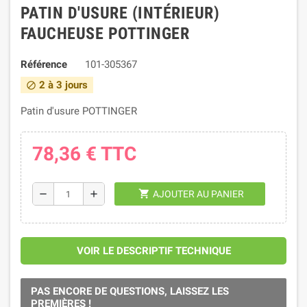
PATIN D'USURE (INTÉRIEUR)
FAUCHEUSE POTTINGER
Référence
101-305367
2 à 3 jours
block
Patin d'usure POTTINGER
78,36 €
TTC
shopping_cart
remove
add
AJOUTER AU PANIER
VOIR LE DESCRIPTIF TECHNIQUE
PAS ENCORE DE QUESTIONS, LAISSEZ LES
PREMIÈRES !