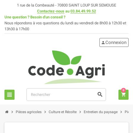
1 rue de la Combeauté - 70800 SAINT LOUP SUR SEMOUSE
Contactez-nous
au
03.84.49.99.52
Une question ? Besoin d'un conseil ?
Nous répondons à vos questions du lundi au vendredi de 8h00 à 12h30 et
13h30 à 17h00
Connexion
person
0
view_headline
search
shopping_cart
chevron_right
chevron_right
chevron_right
chevron_right
Pièces agricoles
Culture et Récolte
Entretien du paysage
Pièc