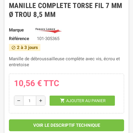
MANILLE COMPLETE TORSE FIL 7 MM
Ø TROU 8,5 MM
Marque
Référence
101-305365
2 à 3 jours
block
Manille de débroussailleuse complète avec vis, écrou et
entretoise
10,56 €
TTC
shopping_cart
remove
add
AJOUTER AU PANIER
VOIR LE DESCRIPTIF TECHNIQUE