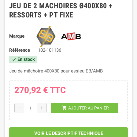
JEU DE 2 MACHOIRES Ø400X80 +
RESSORTS + PT FIXE
Marque
Référence
102-101136
En stock
check
Jeu de mâchoire 400X80 pour essieu EB/AMB
270,92 €
TTC
shopping_cart
remove
add
AJOUTER AU PANIER
VOIR LE DESCRIPTIF TECHNIQUE