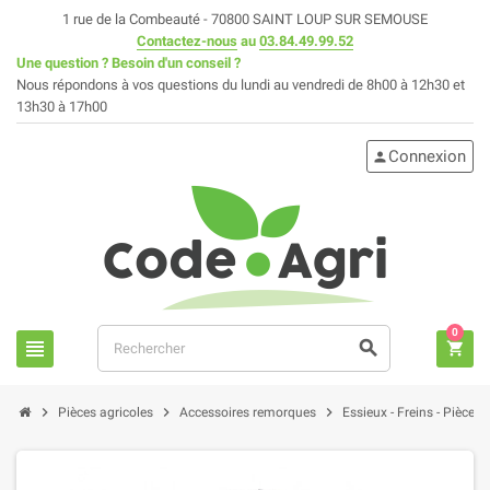
1 rue de la Combeauté - 70800 SAINT LOUP SUR SEMOUSE
Contactez-nous
au
03.84.49.99.52
Une question ? Besoin d'un conseil ?
Nous répondons à vos questions du lundi au vendredi de 8h00 à 12h30 et
13h30 à 17h00
Connexion
person
0
view_headline
search
shopping_cart
chevron_right
chevron_right
chevron_right
Pièces agricoles
Accessoires remorques
Essieux - Freins - Pièces