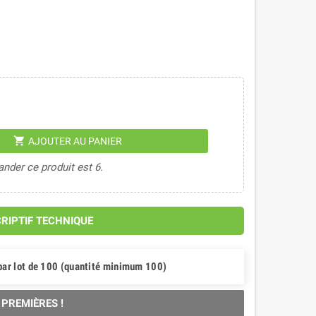
shopping_cart
AJOUTER AU PANIER
der ce produit est 6.
CRIPTIF TECHNIQUE
par lot de 100 (quantité minimum 100)
 PREMIÈRES !