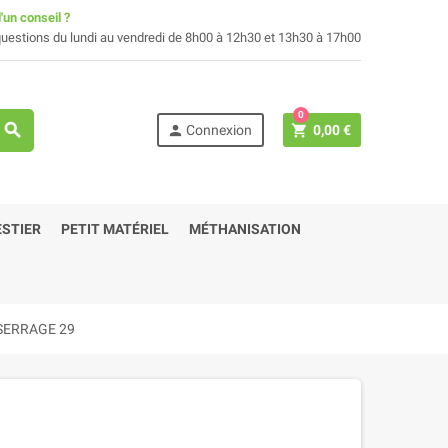
'un conseil ?
uestions du lundi au vendredi de 8h00 à 12h30 et 13h30 à 17h00
0
search
person
shopping_cart
Connexion
0,00 €
STIER
PETIT MATÉRIEL
MÉTHANISATION
SERRAGE 29