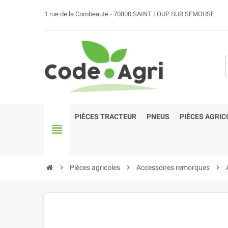
1 rue de la Combeauté - 70800 SAINT LOUP SUR SEMOUSE
PIÈCES TRACTEUR
PNEUS
PIÈCES AGRIC
view_headline
chevron_right
Pièces agricoles
chevron_right
Accessoires remorques
chevron_right