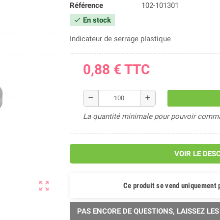
Référence
102-101301
En stock
check
Indicateur de serrage plastique
0,88 €
TTC
remove
add
La quantité minimale pour pouvoir comman
VOIR LE DES
zoom_out_map
Ce produit se vend uniquement 
PAS ENCORE DE QUESTIONS, LAISSEZ LES