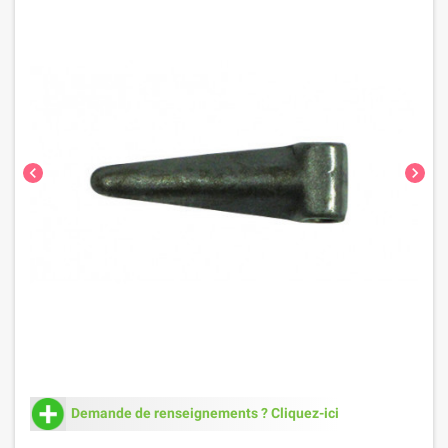
chevron_left
chevron_right
Demande de renseignements ? Cliquez-ici