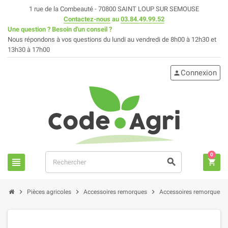
1 rue de la Combeauté - 70800 SAINT LOUP SUR SEMOUSE
Contactez-nous
au
03.84.49.99.52
Une question ? Besoin d'un conseil ?
Nous répondons à vos questions du lundi au vendredi de 8h00 à 12h30 et
13h30 à 17h00
Connexion
person
0
view_headline
search
shopping_cart
chevron_right
chevron_right
chevron_right
chev
Pièces agricoles
Accessoires remorques
Accessoires remorques