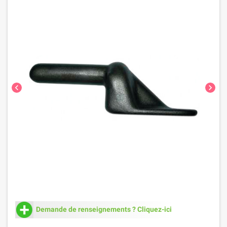
chevron_left
chevron_right
Demande de renseignements ? Cliquez-ici