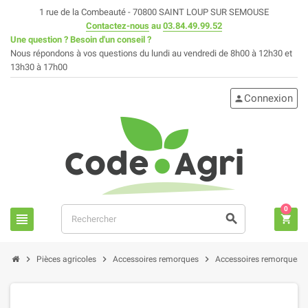
1 rue de la Combeauté - 70800 SAINT LOUP SUR SEMOUSE
Contactez-nous
au
03.84.49.99.52
Une question ? Besoin d'un conseil ?
Nous répondons à vos questions du lundi au vendredi de 8h00 à 12h30 et
13h30 à 17h00
Connexion
person
0
view_headline
search
shopping_cart
chevron_right
chevron_right
chevron_right
chev
Pièces agricoles
Accessoires remorques
Accessoires remorques