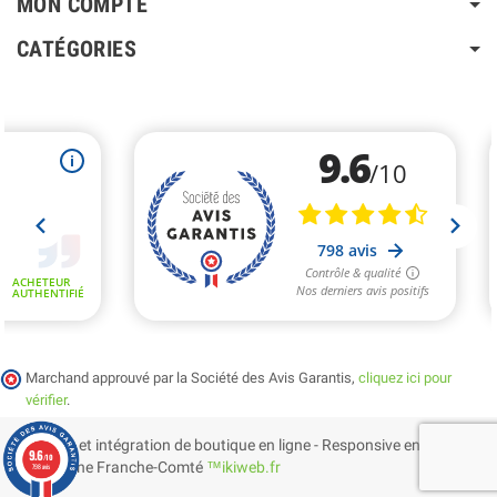
MON COMPTE
CATÉGORIES
Marchand approuvé par la Société des Avis Garantis,
cliquez ici pour
vérifier
.
Création et intégration de boutique en ligne - Responsive en
9.6
/10
Bourgogne Franche-Comté
™ikiweb.fr
798 avis