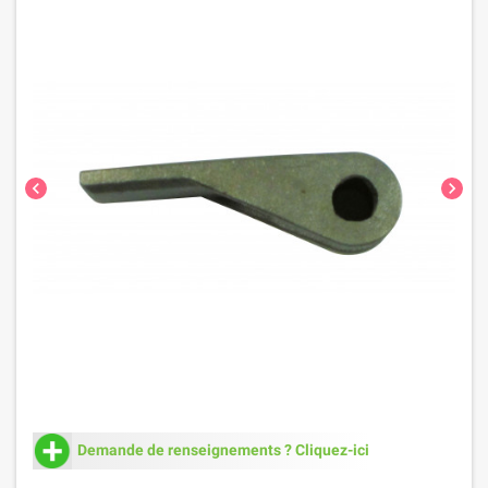
chevron_left
chevron_right
Demande de renseignements ? Cliquez-ici