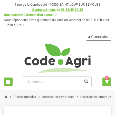
1 rue de la Combeauté - 70800 SAINT LOUP SUR SEMOUSE
Contactez-nous
au
03.84.49.99.52
Une question ? Besoin d'un conseil ?
Nous répondons à vos questions du lundi au vendredi de 8h00 à 12h30 et
13h30 à 17h00
Connexion
person
0
view_headline
search
shopping_cart
chevron_right
chevron_right
chevron_right
chev
Pièces agricoles
Accessoires remorques
Accessoires remorques