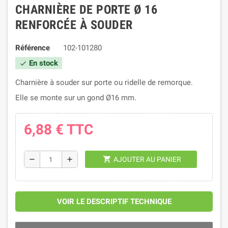
CHARNIÈRE DE PORTE Ø 16
RENFORCÉE À SOUDER
Référence
102-101280
En stock
check
Charnière à souder sur porte ou ridelle de remorque.
Elle se monte sur un gond Ø16 mm.
6,88 €
TTC
shopping_cart
remove
add
AJOUTER AU PANIER
VOIR LE DESCRIPTIF TECHNIQUE