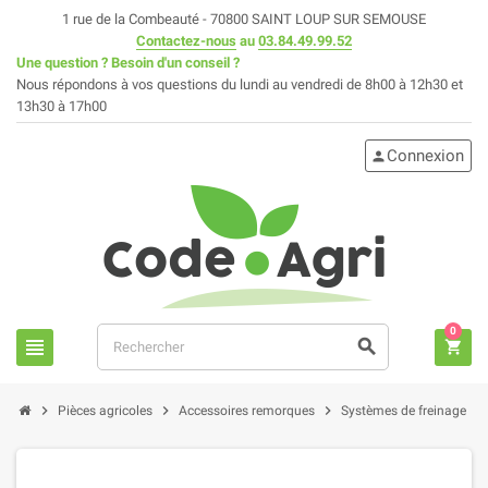
1 rue de la Combeauté - 70800 SAINT LOUP SUR SEMOUSE
Contactez-nous
au
03.84.49.99.52
Une question ? Besoin d'un conseil ?
Nous répondons à vos questions du lundi au vendredi de 8h00 à 12h30 et
13h30 à 17h00
Connexion
person
0
view_headline
search
shopping_cart
chevron_right
chevron_right
chevron_right
chevron_right
Pièces agricoles
Accessoires remorques
Systèmes de freinage