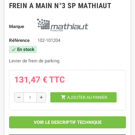
FREIN A MAIN N°3 SP MATHIAUT
Marque
Référence
102-101204
En stock
check
Levier de frein de parking
131,47 €
TTC
shopping_cart
remove
add
AJOUTER AU PANIER
VOIR LE DESCRIPTIF TECHNIQUE