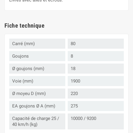
Livrés avec axes et écrous.
Fiche technique
Carré (mm)
80
Goujons
8
Ø goujons (mm)
18
Voie (mm)
1900
Ø moyeu D (mm)
220
EA goujons Ø A (mm)
275
Capacité de charge 25 /
10000 / 9200
40 km/h (kg)