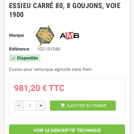
ESSIEU CARRÉ 80, 8 GOUJONS, VOIE
1900
Marque
Référence
102-101548
Disponible
check
Essieu pour remorque agricole sans frein
981,20 €
TTC
shopping_cart
remove
add
AJOUTER AU PANIER
VOIR LE DESCRIPTIF TECHNIQUE