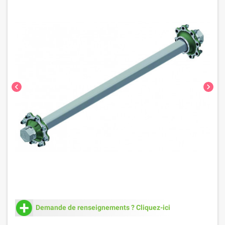
chevron_left
chevron_right
Demande de renseignements ? Cliquez-ici