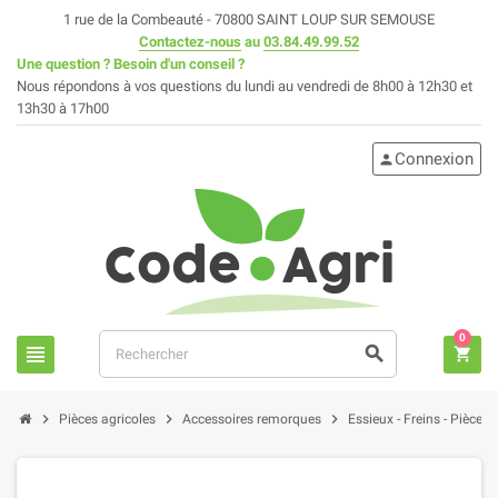
1 rue de la Combeauté - 70800 SAINT LOUP SUR SEMOUSE
Contactez-nous
au
03.84.49.99.52
Une question ? Besoin d'un conseil ?
Nous répondons à vos questions du lundi au vendredi de 8h00 à 12h30 et
13h30 à 17h00
Connexion
person
0
view_headline
search
shopping_cart
chevron_right
chevron_right
chevron_right
Pièces agricoles
Accessoires remorques
Essieux - Freins - Pièces