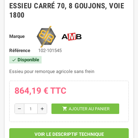
ESSIEU CARRÉ 70, 8 GOUJONS, VOIE
1800
Marque
Référence
102-101545
Disponible
check
Essieu pour remorque agricole sans frein
864,19 €
TTC
shopping_cart
remove
add
AJOUTER AU PANIER
VOIR LE DESCRIPTIF TECHNIQUE