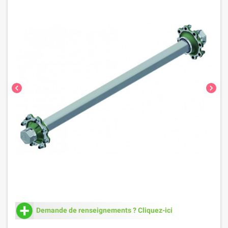
chevron_left
chevron_right
Demande de renseignements ? Cliquez-ici