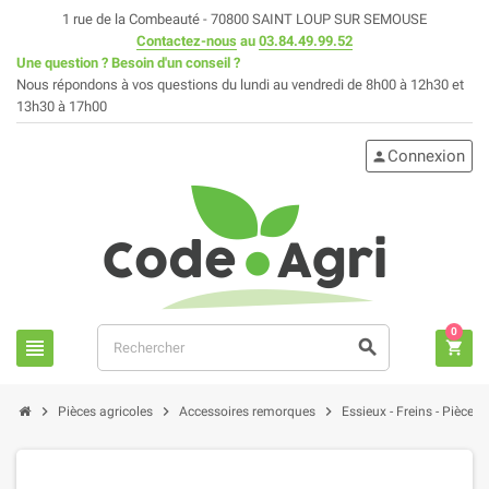
1 rue de la Combeauté - 70800 SAINT LOUP SUR SEMOUSE
Contactez-nous
au
03.84.49.99.52
Une question ? Besoin d'un conseil ?
Nous répondons à vos questions du lundi au vendredi de 8h00 à 12h30 et
13h30 à 17h00
Connexion
person
0
view_headline
search
shopping_cart
chevron_right
chevron_right
chevron_right
Pièces agricoles
Accessoires remorques
Essieux - Freins - Pièces