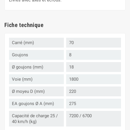
Livrés avec axes et écrous.
Fiche technique
Carré (mm)
70
Goujons
8
Ø goujons (mm)
18
Voie (mm)
1800
Ø moyeu D (mm)
220
EA goujons Ø A (mm)
275
Capacité de charge 25 /
7200 / 6700
40 km/h (kg)