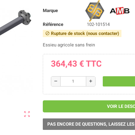
Marque
Référence
102-101514
Rupture de stock (nous contacter)
block
Essieu agricole sans frein
364,43 €
TTC
remove
add
VOIR LE DES
zoom_out_map
PAS ENCORE DE QUESTIONS, LAISSEZ LES