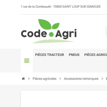
1 rue de la Combeauté - 70800 SAINT LOUP SUR SEMOUSE
PIÈCES TRACTEUR
PNEUS
PIÈCES AGRIC
view_headline
chevron_right
Pièces agricoles
chevron_right
Accessoires remorques
chevron_right