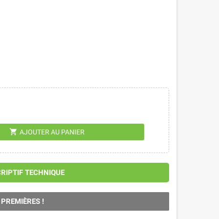
shopping_cart
AJOUTER AU PANIER
CRIPTIF TECHNIQUE
 PREMIÈRES !