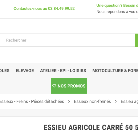
Une question ? Besoin d
Contactez-nous
au
03.84.49.99.52
Nous répondons à vos q
OLES
ELEVAGE
ATELIER - EPI - LOISIRS
MOTOCULTURE & FORE
NOS PROMOS
Essieux - Freins - Pièces détachées
chevron_right
Essieux non-freinés
chevron_right
Essieu ag
ESSIEU AGRICOLE CARRÉ 50 5