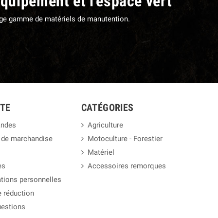
équipement et l'espace vert
large gamme de matériels de manutention.
TE
CATÉGORIES
ndes
Agriculture
 de marchandise
Motoculture - Forestier
Matériel
es
Accessoires remorques
tions personnelles
 réduction
uestions