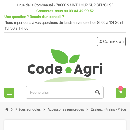
1 rue de la Combeauté - 70800 SAINT LOUP SUR SEMOUSE
Contactez-nous
au
03.84.49.99.52
Une question ? Besoin d'un conseil ?
Nous répondons à vos questions du lundi au vendredi de 8h00 à 12h30 et
13h30 à 17h00
Connexion
person
0
view_headline
search
shopping_cart
chevron_right
chevron_right
chevron_right
Pièces agricoles
Accessoires remorques
Essieux - Freins - Pièces