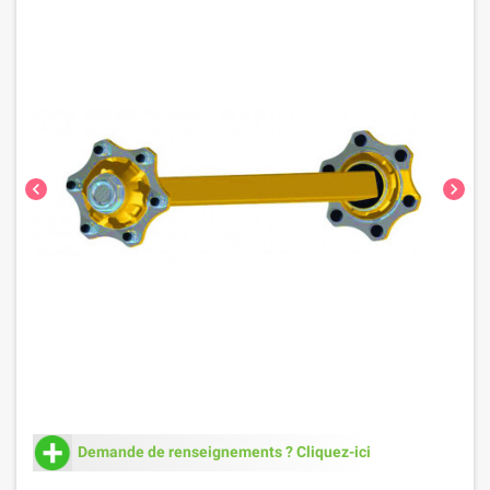
chevron_left
chevron_right
Demande de renseignements ? Cliquez-ici