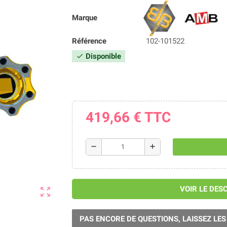
Marque
Référence
102-101522
Disponible
check
419,66 €
TTC
remove
add
VOIR LE DES
zoom_out_map
PAS ENCORE DE QUESTIONS, LAISSEZ LES