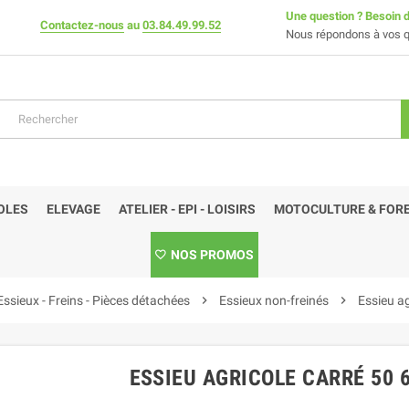
Une question ? Besoin d
Contactez-nous
au
03.84.49.99.52
Nous répondons à vos q
OLES
ELEVAGE
ATELIER - EPI - LOISIRS
MOTOCULTURE & FORE
NOS PROMOS
Essieux - Freins - Pièces détachées
chevron_right
Essieux non-freinés
chevron_right
Essieu ag
ESSIEU AGRICOLE CARRÉ 50 6