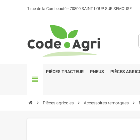
1 rue de la Combeauté - 70800 SAINT LOUP SUR SEMOUSE
PIÈCES TRACTEUR
PNEUS
PIÈCES AGRIC
view_headline
chevron_right
Pièces agricoles
chevron_right
Accessoires remorques
chevron_right