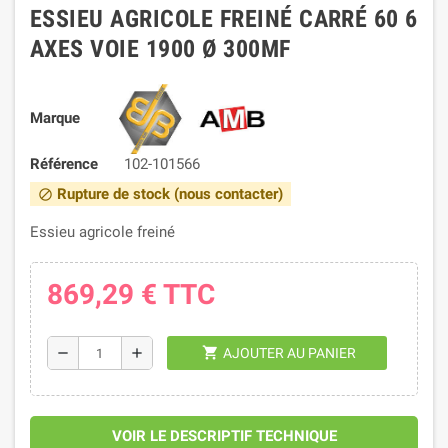
ESSIEU AGRICOLE FREINÉ CARRÉ 60 6
AXES VOIE 1900 Ø 300MF
Marque
Référence
102-101566
Rupture de stock (nous contacter)
block
Essieu agricole freiné
869,29 €
TTC
shopping_cart
remove
add
AJOUTER AU PANIER
VOIR LE DESCRIPTIF TECHNIQUE