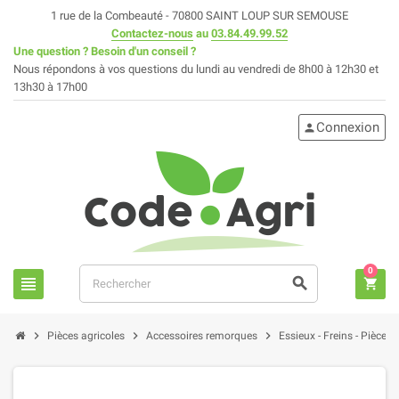
1 rue de la Combeauté - 70800 SAINT LOUP SUR SEMOUSE
Contactez-nous
au
03.84.49.99.52
Une question ? Besoin d'un conseil ?
Nous répondons à vos questions du lundi au vendredi de 8h00 à 12h30 et
13h30 à 17h00
Connexion
person
0
view_headline
search
shopping_cart
chevron_right
chevron_right
chevron_right
Pièces agricoles
Accessoires remorques
Essieux - Freins - Pièces