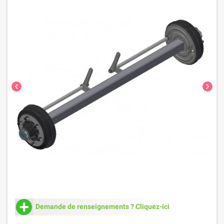
chevron_left
chevron_right
Demande de renseignements ? Cliquez-ici