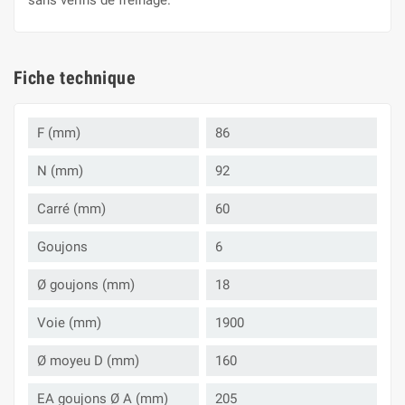
sans vérins de freinage.
Fiche technique
F (mm)
86
N (mm)
92
Carré (mm)
60
Goujons
6
Ø goujons (mm)
18
Voie (mm)
1900
Ø moyeu D (mm)
160
EA goujons Ø A (mm)
205