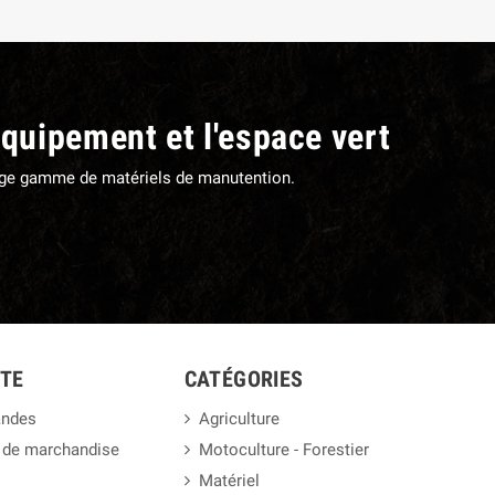
équipement et l'espace vert
large gamme de matériels de manutention.
TE
CATÉGORIES
ndes
Agriculture
 de marchandise
Motoculture - Forestier
Matériel