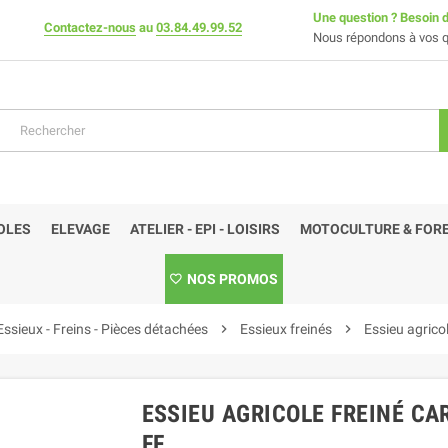
Une question ? Besoin d
Contactez-nous
au
03.84.49.99.52
Nous répondons à vos q
OLES
ELEVAGE
ATELIER - EPI - LOISIRS
MOTOCULTURE & FORE
NOS PROMOS
Essieux - Freins - Pièces détachées
chevron_right
Essieux freinés
chevron_right
Essieu agrico
ESSIEU AGRICOLE FREINÉ CAR
FF