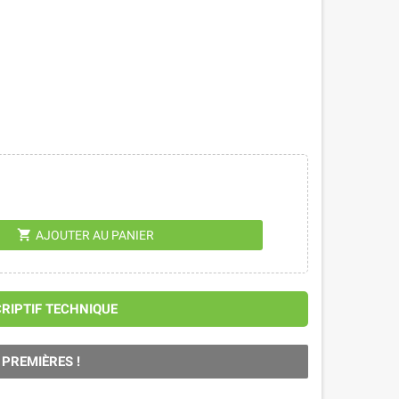
shopping_cart
AJOUTER AU PANIER
CRIPTIF TECHNIQUE
 PREMIÈRES !