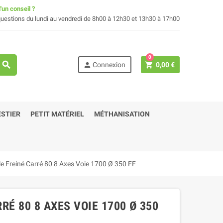
'un conseil ?
uestions du lundi au vendredi de 8h00 à 12h30 et 13h30 à 17h00
0
search
person
shopping_cart
Connexion
0,00 €
STIER
PETIT MATÉRIEL
MÉTHANISATION
le Freiné Carré 80 8 Axes Voie 1700 Ø 350 FF
RÉ 80 8 AXES VOIE 1700 Ø 350