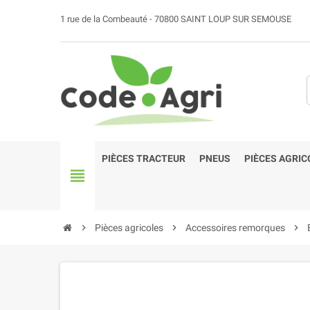
1 rue de la Combeauté - 70800 SAINT LOUP SUR SEMOUSE
PIÈCES TRACTEUR
PNEUS
PIÈCES AGRIC
view_headline
chevron_right
Pièces agricoles
chevron_right
Accessoires remorques
chevron_right