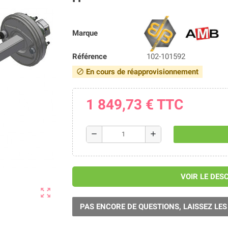
Marque
Référence
102-101592
En cours de réapprovisionnement
block
1 849,73 €
TTC
remove
add
VOIR LE DES
zoom_out_map
PAS ENCORE DE QUESTIONS, LAISSEZ LES