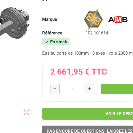
Marque
Référence
102-101614
En stock
check
Essieu carré de 100mm - 8 axes - voie 2000 m
2 661,95 €
TTC
remove
add
zoom_out_map
VOIR LE DES
PAS ENCORE DE QUESTIONS, LAISSEZ LES