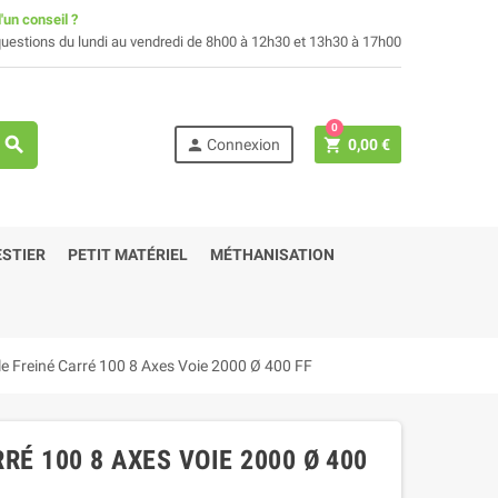
'un conseil ?
uestions du lundi au vendredi de 8h00 à 12h30 et 13h30 à 17h00
0
search
person
shopping_cart
Connexion
0,00 €
STIER
PETIT MATÉRIEL
MÉTHANISATION
le Freiné Carré 100 8 Axes Voie 2000 Ø 400 FF
RÉ 100 8 AXES VOIE 2000 Ø 400