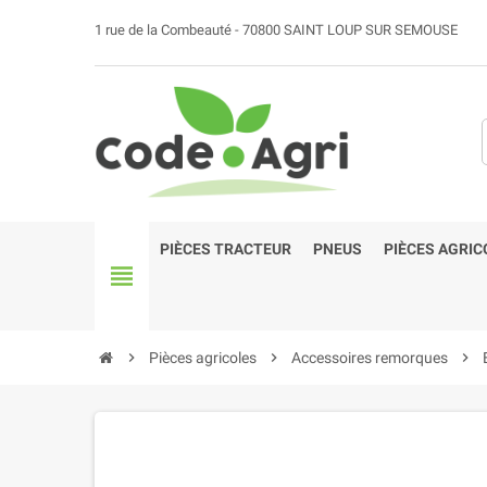
1 rue de la Combeauté - 70800 SAINT LOUP SUR SEMOUSE
PIÈCES TRACTEUR
PNEUS
PIÈCES AGRIC
view_headline
chevron_right
Pièces agricoles
chevron_right
Accessoires remorques
chevron_right