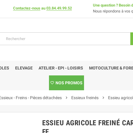
Une question ? Besoin d
Contactez-nous
au
03.84.49.99.52
Nous répondons à vos q
OLES
ELEVAGE
ATELIER - EPI - LOISIRS
MOTOCULTURE & FORE
NOS PROMOS
Essieux - Freins - Pièces détachées
chevron_right
Essieux freinés
chevron_right
Essieu agrico
ESSIEU AGRICOLE FREINÉ CAR
FF