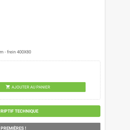
m - frein 400X80
shopping_cart
AJOUTER AU PANIER
CRIPTIF TECHNIQUE
 PREMIÈRES !