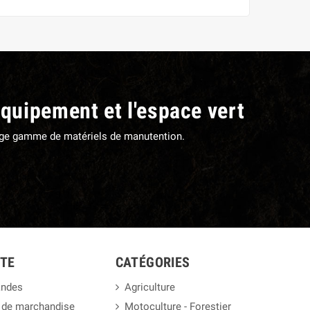
équipement et l'espace vert
large gamme de matériels de manutention.
TE
CATÉGORIES
ndes
Agriculture
 de marchandise
Motoculture - Forestier