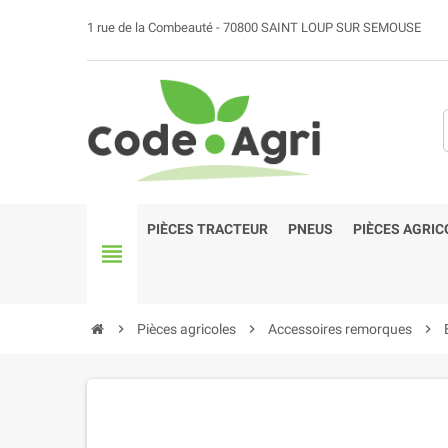
1 rue de la Combeauté - 70800 SAINT LOUP SUR SEMOUSE
PIÈCES TRACTEUR
PNEUS
PIÈCES AGRIC
view_headline
chevron_right
Pièces agricoles
chevron_right
Accessoires remorques
chevron_right