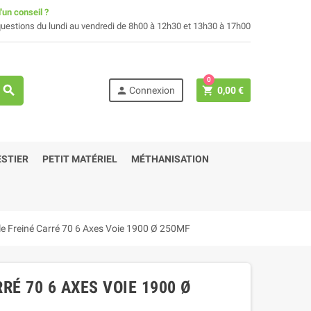
'un conseil ?
uestions du lundi au vendredi de 8h00 à 12h30 et 13h30 à 17h00
0
search
person
shopping_cart
Connexion
0,00 €
STIER
PETIT MATÉRIEL
MÉTHANISATION
le Freiné Carré 70 6 Axes Voie 1900 Ø 250MF
RÉ 70 6 AXES VOIE 1900 Ø