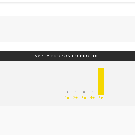
AVIS À PROPOS DU PRODUIT
1
0
0
0
0
1★
2★
3★
4★
5★