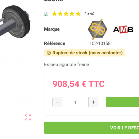
Marque
(1 avis)
Référence
102-101581
Rupture de stock (nous contacter)
block
Essieu agricole freiné
908,54 €
TTC
remove
add
zoom_out_map
VOIR LE DES