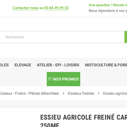
Une question ? Besoin d
Contactez-nous
au
03.84.49.99.52
Nous répondons à vos q
OLES
ELEVAGE
ATELIER - EPI - LOISIRS
MOTOCULTURE & FORE
NOS PROMOS
Essieux - Freins - Pièces détachées
chevron_right
Essieux freinés
chevron_right
Essieu agrico
ESSIEU AGRICOLE FREINÉ CAR
250MF