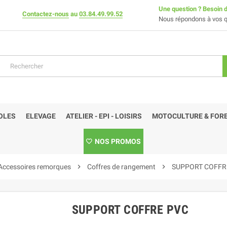
Une question ? Besoin d
Contactez-nous
au
03.84.49.99.52
Nous répondons à vos q
OLES
ELEVAGE
ATELIER - EPI - LOISIRS
MOTOCULTURE & FORE
NOS PROMOS
Accessoires remorques
chevron_right
Coffres de rangement
chevron_right
SUPPORT COFFR
SUPPORT COFFRE PVC