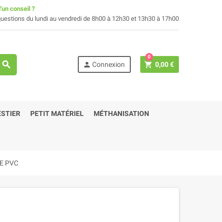
'un conseil ?
uestions du lundi au vendredi de 8h00 à 12h30 et 13h30 à 17h00
0
search
person
shopping_cart
Connexion
0,00 €
STIER
PETIT MATÉRIEL
MÉTHANISATION
E PVC