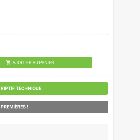
shopping_cart
AJOUTER AU PANIER
CRIPTIF TECHNIQUE
 PREMIÈRES !