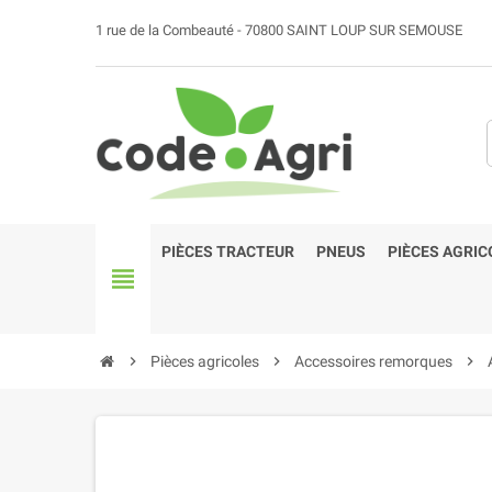
1 rue de la Combeauté - 70800 SAINT LOUP SUR SEMOUSE
PIÈCES TRACTEUR
PNEUS
PIÈCES AGRIC
view_headline
chevron_right
Pièces agricoles
chevron_right
Accessoires remorques
chevron_right