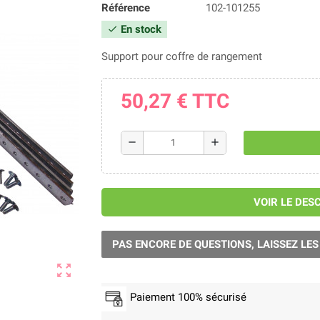
Référence
102-101255
En stock
check
Support pour coffre de rangement
50,27 €
TTC
remove
add
VOIR LE DES
PAS ENCORE DE QUESTIONS, LAISSEZ LES
zoom_out_map
Paiement 100% sécurisé