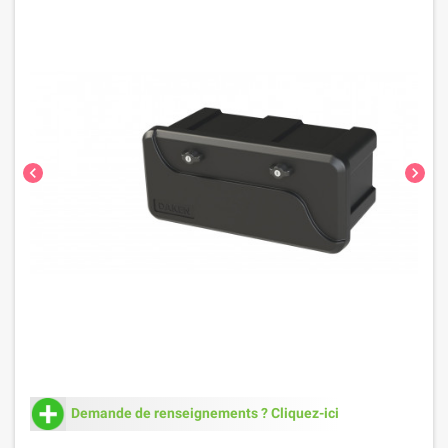
chevron_left
chevron_right
Demande de renseignements ? Cliquez-ici