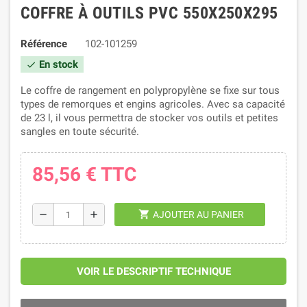
COFFRE À OUTILS PVC 550X250X295
Référence
102-101259
En stock
check
Le coffre de rangement en polypropylène se fixe sur tous
types de remorques et engins agricoles. Avec sa capacité
de 23 l, il vous permettra de stocker vos outils et petites
sangles en toute sécurité.
85,56 €
TTC
shopping_cart
remove
add
AJOUTER AU PANIER
VOIR LE DESCRIPTIF TECHNIQUE