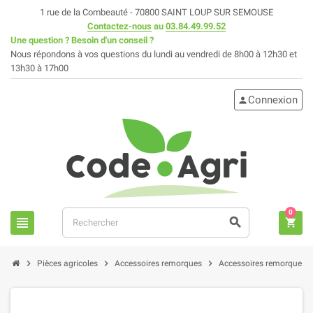
1 rue de la Combeauté - 70800 SAINT LOUP SUR SEMOUSE
Contactez-nous
au
03.84.49.99.52
Une question ? Besoin d'un conseil ?
Nous répondons à vos questions du lundi au vendredi de 8h00 à 12h30 et
13h30 à 17h00
Connexion
person
0
view_headline
search
shopping_cart
chevron_right
chevron_right
chevron_right
chev
Pièces agricoles
Accessoires remorques
Accessoires remorques