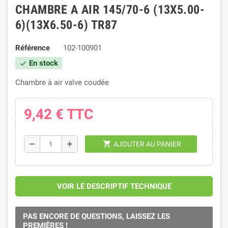
CHAMBRE A AIR 145/70-6 (13X5.00-
6)(13X6.50-6) TR87
Référence
102-100901
En stock
check
Chambre à air valve coudée
9,42 €
TTC
shopping_cart
remove
add
AJOUTER AU PANIER
VOIR LE DESCRIPTIF TECHNIQUE
PAS ENCORE DE QUESTIONS, LAISSEZ LES
PREMIÈRES !