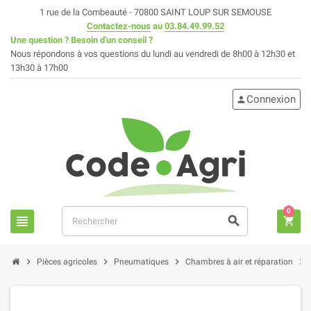
1 rue de la Combeauté - 70800 SAINT LOUP SUR SEMOUSE
Contactez-nous
au
03.84.49.99.52
Une question ? Besoin d'un conseil ?
Nous répondons à vos questions du lundi au vendredi de 8h00 à 12h30 et
13h30 à 17h00
Connexion
person
0
view_headline
search
shopping_cart
chevron_right
chevron_right
chevron_right
chevron_right
Pièces agricoles
Pneumatiques
Chambres à air et réparation