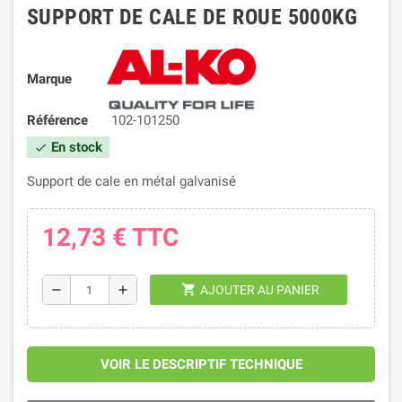
SUPPORT DE CALE DE ROUE 5000KG
Marque
Référence
102-101250
En stock
check
Support de cale en métal galvanisé
12,73 €
TTC
shopping_cart
remove
add
AJOUTER AU PANIER
VOIR LE DESCRIPTIF TECHNIQUE