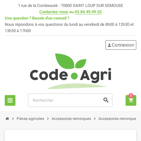
1 rue de la Combeauté - 70800 SAINT LOUP SUR SEMOUSE
Contactez-nous
au
03.84.49.99.52
Une question ? Besoin d'un conseil ?
Nous répondons à vos questions du lundi au vendredi de 8h00 à 12h30 et
13h30 à 17h00
Connexion
person
0
view_headline
search
shopping_cart
chevron_right
chevron_right
chevron_right
chev
Pièces agricoles
Accessoires remorques
Accessoires remorques