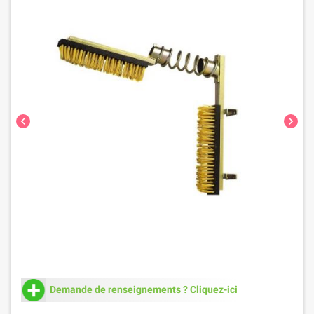
chevron_left
chevron_right
Demande de renseignements ? Cliquez-ici