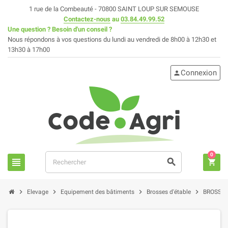
1 rue de la Combeauté - 70800 SAINT LOUP SUR SEMOUSE
Contactez-nous
au
03.84.49.99.52
Une question ? Besoin d'un conseil ?
Nous répondons à vos questions du lundi au vendredi de 8h00 à 12h30 et
13h30 à 17h00
Connexion
person
0
view_headline
search
shopping_cart
chevron_right
chevron_right
chevron_right
chevron_right
Elevage
Equipement des bâtiments
Brosses d'étable
BROSSE 