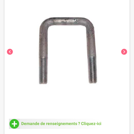
chevron_left
chevron_right
Demande de renseignements ? Cliquez-ici