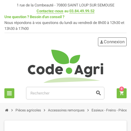
1 rue de la Combeauté - 70800 SAINT LOUP SUR SEMOUSE
Contactez-nous
au
03.84.49.99.52
Une question ? Besoin d'un conseil ?
Nous répondons à vos questions du lundi au vendredi de 8h00 à 12h30 et
13h30 à 17h00
Connexion
person
0
view_headline
search
shopping_cart
chevron_right
chevron_right
chevron_right
Pièces agricoles
Accessoires remorques
Essieux - Freins - Pièces