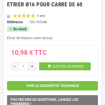
ETRIER Ø16 POUR CARRE DE 60
Référence
102-101348
En stock
check
Étrier de fixation sans écrous
10,98 €
TTC
(1 avis)
shopping_cart
remove
add
AJOUTER AU PANIER
VOIR LE DESCRIPTIF TECHNIQUE
PAS ENCORE DE QUESTIONS, LAISSEZ LES
PREMIÈRES !