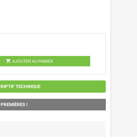
shopping_cart
AJOUTER AU PANIER
CRIPTIF TECHNIQUE
 PREMIÈRES !