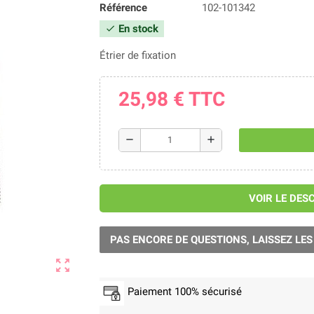
Référence
102-101342
En stock
check
Étrier de fixation
25,98 €
TTC
remove
add
VOIR LE DES
PAS ENCORE DE QUESTIONS, LAISSEZ LES
zoom_out_map
Paiement 100% sécurisé