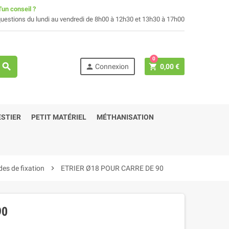
'un conseil ?
uestions du lundi au vendredi de 8h00 à 12h30 et 13h30 à 17h00
0
search
person
shopping_cart
Connexion
0,00 €
STIER
PETIT MATÉRIEL
MÉTHANISATION
des de fixation
chevron_right
ETRIER Ø18 POUR CARRE DE 90
90