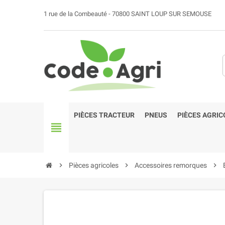
1 rue de la Combeauté - 70800 SAINT LOUP SUR SEMOUSE
PIÈCES TRACTEUR
PNEUS
PIÈCES AGRIC
view_headline
chevron_right
Pièces agricoles
chevron_right
Accessoires remorques
chevron_right