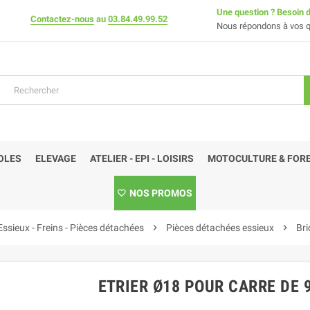
Une question ? Besoin d
Contactez-nous
au
03.84.49.99.52
Nous répondons à vos q
OLES
ELEVAGE
ATELIER - EPI - LOISIRS
MOTOCULTURE & FORE
NOS PROMOS
Essieux - Freins - Pièces détachées
chevron_right
Pièces détachées essieux
chevron_right
Bri
ETRIER Ø18 POUR CARRE DE 