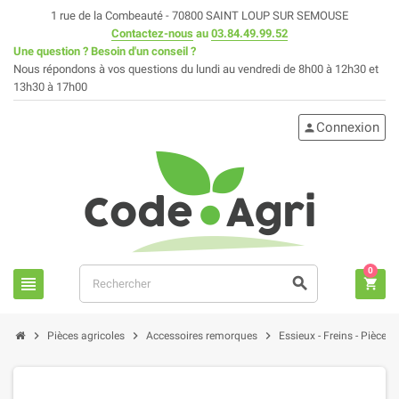
1 rue de la Combeauté - 70800 SAINT LOUP SUR SEMOUSE
Contactez-nous
au
03.84.49.99.52
Une question ? Besoin d'un conseil ?
Nous répondons à vos questions du lundi au vendredi de 8h00 à 12h30 et
13h30 à 17h00
Connexion
person
0
view_headline
search
shopping_cart
chevron_right
chevron_right
chevron_right
Pièces agricoles
Accessoires remorques
Essieux - Freins - Pièces