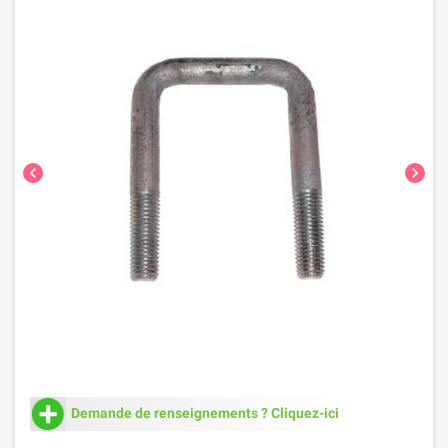
chevron_left
chevron_right
Demande de renseignements ? Cliquez-ici