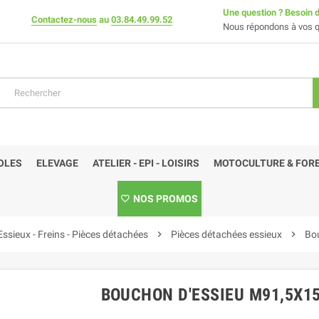
Une question ? Besoin d
Contactez-nous
au
03.84.49.99.52
Nous répondons à vos q
OLES
ELEVAGE
ATELIER - EPI - LOISIRS
MOTOCULTURE & FORE
NOS PROMOS
Essieux - Freins - Pièces détachées
chevron_right
Pièces détachées essieux
chevron_right
Bo
BOUCHON D'ESSIEU M91,5X1