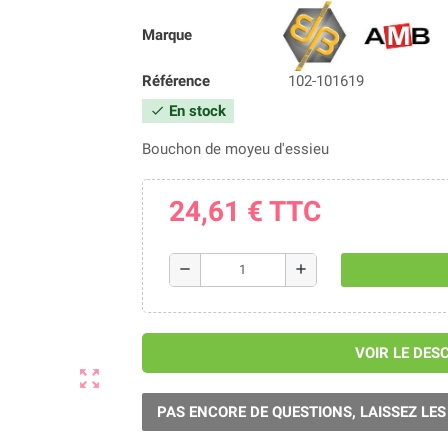
Marque
Référence
102-101619
En stock
check
Bouchon de moyeu d'essieu
24,61 €
TTC
remove
add
VOIR LE DES
zoom_out_map
PAS ENCORE DE QUESTIONS, LAISSEZ LES