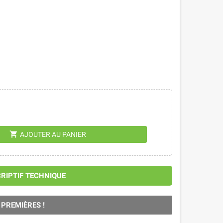
shopping_cart
AJOUTER AU PANIER
CRIPTIF TECHNIQUE
 PREMIÈRES !