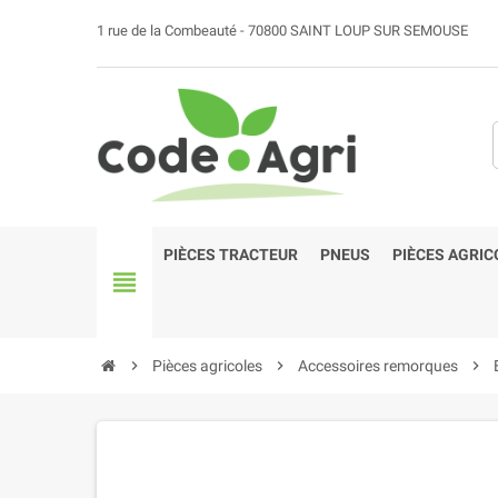
1 rue de la Combeauté - 70800 SAINT LOUP SUR SEMOUSE
PIÈCES TRACTEUR
PNEUS
PIÈCES AGRIC
view_headline
chevron_right
Pièces agricoles
chevron_right
Accessoires remorques
chevron_right