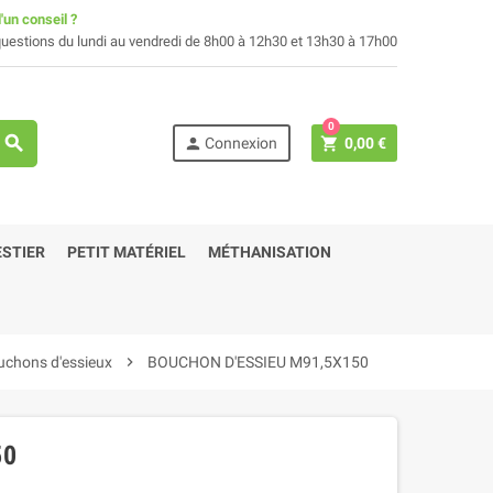
'un conseil ?
uestions du lundi au vendredi de 8h00 à 12h30 et 13h30 à 17h00
0
search
person
shopping_cart
Connexion
0,00 €
STIER
PETIT MATÉRIEL
MÉTHANISATION
uchons d'essieux
chevron_right
BOUCHON D'ESSIEU M91,5X150
50