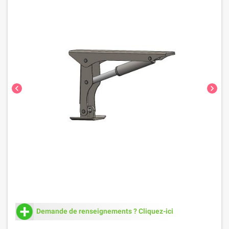
chevron_left
chevron_right
Demande de renseignements ? Cliquez-ici