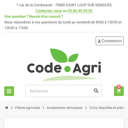
1 rue de la Combeauté - 70800 SAINT LOUP SUR SEMOUSE
Contactez-nous
au
03.84.49.99.52
Une question ? Besoin d'un conseil ?
Nous répondons à vos questions du lundi au vendredi de 8h00 à 12h30 et
13h30 à 17h00
Connexion
person
0
view_headline
search
shopping_cart
chevron_right
chevron_right
chevron_right
Pièces agricoles
Accessoires remorques
Crics, béquilles et pièce