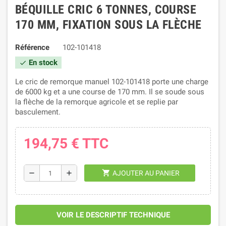
BÉQUILLE CRIC 6 TONNES, COURSE
170 MM, FIXATION SOUS LA FLÈCHE
Référence
102-101418
En stock
check
Le cric de remorque manuel 102-101418 porte une charge
de 6000 kg et a une course de 170 mm. Il se soude sous
la flèche de la remorque agricole et se replie par
basculement.
194,75 €
TTC
shopping_cart
remove
add
AJOUTER AU PANIER
VOIR LE DESCRIPTIF TECHNIQUE