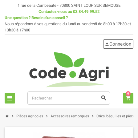
1 rue de la Combeauté - 70800 SAINT LOUP SUR SEMOUSE
Contactez-nous
au
03.84.49.99.52
Une question ? Besoin d'un conseil ?
Nous répondons à vos questions du lundi au vendredi de 8h00 à 12h30 et
13h30 à 17h00
Connexion
person
0
view_headline
search
shopping_cart
chevron_right
chevron_right
chevron_right
Pièces agricoles
Accessoires remorques
Crics, béquilles et pièce