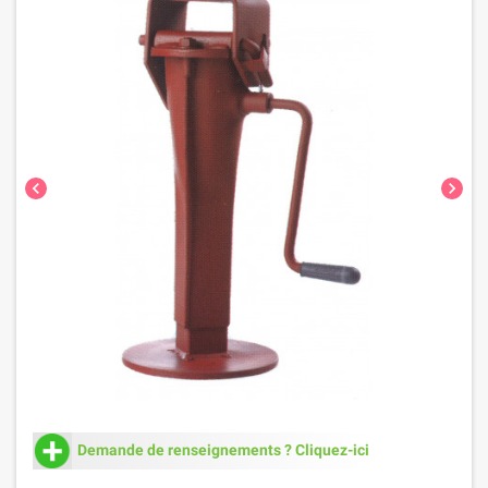
chevron_left
chevron_right
Demande de renseignements ? Cliquez-ici