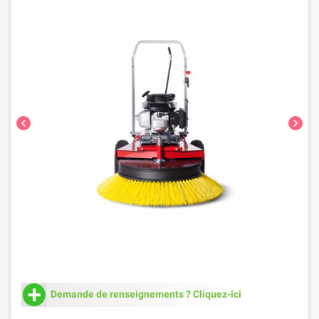
chevron_left
chevron_right
Demande de renseignements ? Cliquez-ici