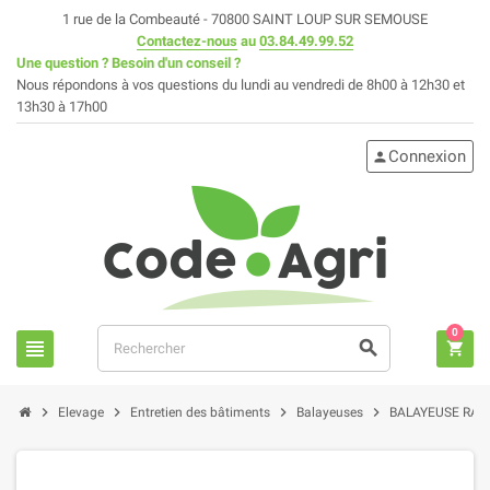
1 rue de la Combeauté - 70800 SAINT LOUP SUR SEMOUSE
Contactez-nous
au
03.84.49.99.52
Une question ? Besoin d'un conseil ?
Nous répondons à vos questions du lundi au vendredi de 8h00 à 12h30 et
13h30 à 17h00
Connexion
person
0
view_headline
search
shopping_cart
chevron_right
chevron_right
chevron_right
chevron_right
Elevage
Entretien des bâtiments
Balayeuses
BALAYEUSE RAD