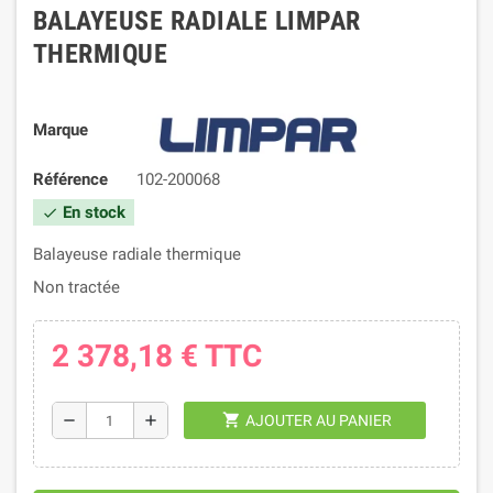
BALAYEUSE RADIALE LIMPAR
THERMIQUE
Marque
Référence
102-200068
En stock
check
Balayeuse radiale thermique
Non tractée
2 378,18 €
TTC
shopping_cart
remove
add
AJOUTER AU PANIER